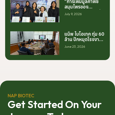
“การเพิ่มมูลค่าพืช
สมุนไพรของ
ประเทศไทย ไม่ได้เริ่ม
July 9, 2026
ต้นจากการสร้าง
โรงงานเพียงอย่าง
เดียว แต่เริ่มต้นจาก
การสร้างระบบความ
แน็พ ไบโอเทค ทุ่ม 60
ร่วมมือระหว่างนัก
ล้าน ปักหมุดโรงงาน
วิจัย มหาวิทยาลัย
นครศรีฯ จับมือ
June 23, 2026
ภาคอุตสาหกรรม
มทร.ศรีวิชัย ยกระดับ
และเกษตรกร เพื่อให้
กระท่อมต้นน้ำ รับซื้อ
ผลงานวิจัยสามารถ
วันละ 17.5 ตัน
ต่อยอดไปสู่การใช้
ประโยชน์เชิง
อุตสาหกรรมได้อย่าง
เป็นรูปธรรม เราเชื่อ
ว่าความร่วมมือ
ลักษณะนี้คือรากฐาน
NAP BIOTEC
สำคัญของการยก
Get Started On Your
ระดับอุตสาหกรรมพืช
สมุนไพรไทยในระยะ
ยาว”