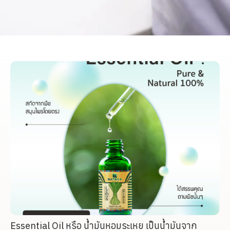
Essential Oil หรือ น้ำมันหอมระเหย เป็นน้ำมันจาก