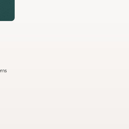
ละ 17.5 ตัน
งานวิจัยสามารถต่อย
อดไปสู่การใช้ประโยชน์
เชิงอุตสาหกรรมได้
อย่างเป็นรูปธรรม เรา
เชื่อว่าความร่วมมือ
ลักษณะนี้คือรากฐาน
สำคัญของการยกระดับ
อุตสาหกรรมพืช
สมุนไพรไทยในระยะ
ยาว”
นการ