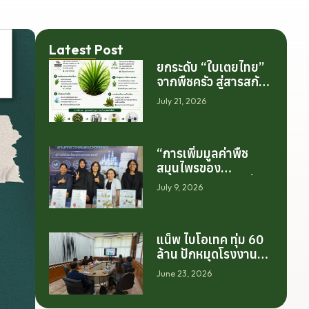
Latest Post
ยกระดับ “ใบเตยไทย”
จากพืชครัว สู่สารสกัด
มูลค่าสูงระดับโลก
July 21, 2026
“การเพิ่มมูลค่าพืช
สมุนไพรของ
ประเทศไทย ไม่ได้เริ่ม
July 9, 2026
ต้นจากการสร้าง
โรงงานเพียงอย่าง
เดียว แต่เริ่มต้นจาก
แน็พ ไบโอเทค ทุ่ม 60
การสร้างระบบความ
ล้าน ปักหมุดโรงงาน
ร่วมมือระหว่างนักวิจัย
นครศรีฯ จับมือ
มหาวิทยาลัย ภาค
June 23, 2026
มทร.ศรีวิชัย ยกระดับ
อุตสาหกรรม และ
กระท่อมต้นน้ำ รับซื้อวัน
เกษตรกร เพื่อให้ผล