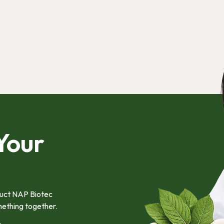
 Your
oduct NAP Biotec
mething together.