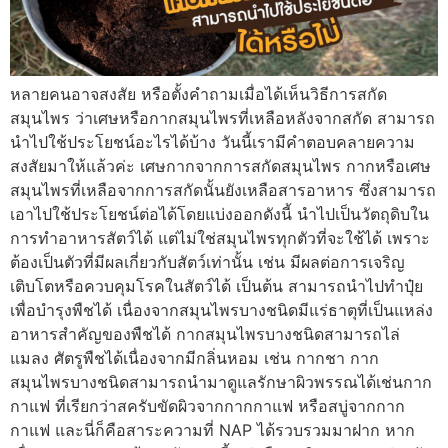
หลายคนอาจสงสัย หรือตั้งคำถามเมื่อได้เห็นวิธีการสกัด
สมุนไพร ว่าเศษหรือกากสมุนไพรที่เหลือหลังจากสกัด สามารถ
นำไปใช้ประโยชน์อะไรได้บ้าง วันนี้เรามีคำตอบคลายความ
สงสัยมาให้แล้วค่ะ เศษกากจากการสกัดสมุนไพร กากหรือเศษ
สมุนไพรที่เหลือจากการสกัดนั้นยังเหลือสารอาหาร ซึ่งสามารถ
เอาไปใช้ประโยชน์ต่อได้โดยแบ่งออกดังนี้ นําไปเป็นวัตถุดิบใน
การทําอาหารสัตว์ได้ แต่ไม่ใช่สมุนไพรทุกตัวที่จะใช้ได้ เพราะ
ต้องเป็นตัวที่มีผลเกี่ยวกับสัตว์เท่านั้น เช่น มีผลต่อการเจริญ
เติบโตหรือควบคุมโรคในสัตว์ได้ เป็นต้น สามารถนําไปทําปุ๋ย
เพื่อบํารุงพืชได้ เนื่องจากสมุนไพรบางชนิดมีแร่ธาตุที่เป็นแหล่ง
อาหารสําคัญของพืชได้ กากสมุนไพรบางชนิดสามารถไล่
แมลง ศัตรูพืชได้เนื่องจากมีกลิ่นหอม เช่น กากชา กาก
สมุนไพรบางชนิดสามารถนํามาดูแลรักษาผิวพรรณได้เช่นกาก
กาแฟ ที่เรียกว่าสครับขัดผิวจากกากกาแฟ หรือสบู่จากกาก
กาแฟ และนี่ก็คือสาระความที่ NAP ได้รวบรวมมาฝาก หาก