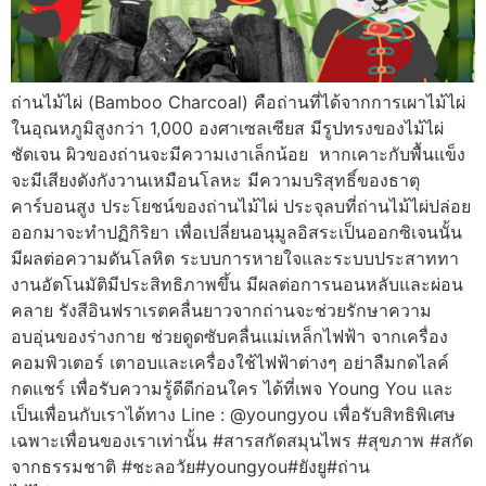
ถ่านไม้ไผ่ (Bamboo Charcoal) คือถ่านที่ได้จากการเผาไม้ไผ่
ในอุณหภูมิสูงกว่า 1,000 องศาเซลเซียส มีรูปทรงของไม้ไผ่
ชัดเจน ผิวของถ่านจะมีความเงาเล็กน้อย หากเคาะกับพื้นแข็ง
จะมีเสียงดังกังวานเหมือนโลหะ มีความบริสุทธิ์ของธาตุ
คาร์บอนสูง ประโยชน์ของถ่านไม้ไผ่ ประจุลบที่ถ่านไม้ไผ่ปล่อย
ออกมาจะทำปฏิกิริยา เพื่อเปลี่ยนอนุมูลอิสระเป็นออกซิเจนนั้น
มีผลต่อความดันโลหิต ระบบการหายใจและระบบประสาททา
งานอัตโนมัติมีประสิทธิภาพขึ้น มีผลต่อการนอนหลับและผ่อน
คลาย รังสีอินฟราเรตคลื่นยาวจากถ่านจะช่วยรักษาความ
อบอุ่นของร่างกาย ช่วยดูดซับคลื่นแม่เหล็กไฟฟ้า จากเครื่อง
คอมพิวเตอร์ เตาอบและเครื่องใช้ไฟฟ้าต่างๆ อย่าลืมกดไลค์
กดแชร์ เพื่อรับความรู้ดีดีก่อนใคร ได้ที่เพจ Young You และ
เป็นเพื่อนกับเราได้ทาง Line : @youngyou เพื่อรับสิทธิพิเศษ
เฉพาะเพื่อนของเราเท่านั้น #สารสกัดสมุนไพร #สุขภาพ #สกัด
จากธรรมชาติ #ชะลอวัย#youngyou#ยังยู#ถ่าน