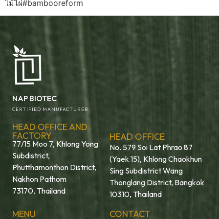
ไม้ไผ่#bambooreform
NAP BIOTEC
CERTIFIED MANUFACTURER
HEAD OFFICE AND
FACTORY
HEAD OFFICE
77/15 Moo 7, Khlong Yong
No. 579 Soi Lat Phrao 87
Subdistrict,
(Yaek 15), Khlong Chaokhun
Phutthamonthon District,
Sing Subdistrict Wang
Nakhon Pathom
Thonglang District, Bangkok
73170, Thailand
10310, Thailand
MENU
CONTACT