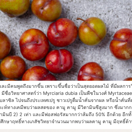
ีคนพูดถึงมากขึ้น เพราะขึ้นชื่อว่าเป็นสุดยอดผลไม้ ที่มีผลการวิจ
ื่อวิทยาศาสตร์ว่า Myrciaria dubia เป็นพืชในวงศ์ Myrtaceae มี
บลาซิล ไปจนถึงประเทศเปรู ชาวเปรูดื่มน้ำคั่นจากผล หรือน้ำคั่นที
งเคมีพบว่าผลสดของ คามู คามู มีวิตามินซีสูงมาก ซึ่งมากกว่า
ตามินบี 2) 2 เท่า และมีฟอสฟอรัสมากกว่าส้มถึง 50% อีกด้วย อีกท
ศึกษาฤทธิ์ทางเภสัชวิทยาจำนวนมากพบว่าผลคามู คามู มีฤทธิ์ต้า