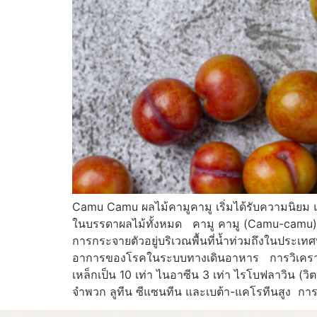
Camu Camu ผลไม้คามูคามู เริ่มได้รับความนิยม และม
ในบรรดาผลไม้ทั้งหมด คามู คามู (Camu-camu) มีช
การกระจายตัวอยู่บริเวณพื้นที่น้ำท่วมถึงในประเทศ
อาการของโรคในระบบทางเดินอาหาร การวิเคราะห์ทา
เหล็กเป็น 10 เท่า ไนอาซีน 3 เท่า ไรโบฟลาวิน (วิ
จำพวก ลูทีน ซีแซนทีน และเบต้า-แคโรทีนสูง การ