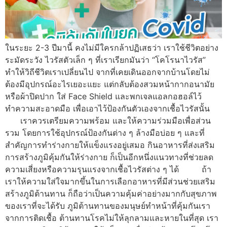
ในระยะ 2-3 ปีมานี้ คงไม่มีใครกล้าปฏิเสธว่า เราใช้ชีวิตอย่าง
ระมัดระวัง ไวรัสตัวเล็ก ๆ ที่เราเรียกมันว่า “โคโรนาไวรัส”
ทำให้วิถีชีวิตเราเปลี่ยนไป จากที่เคยเดินออกจากบ้านโดยไม่
ต้องมีอุปกรณ์อะไรเยอะแยะ แต่กลับต้องสวมหน้ากากอนามัย
หรือผ้าปิดปาก ใส่ Face Shield และพกเจลแอลกอฮอล์ไว้
ทำความสะอาดมือ เพื่อเอาไว้ป้องกันตัวเองจากเชื้อไวรัสนั้น
เราควรเตรียมความพร้อม และให้ความร่วมมือเพื่อส่วน
รวม โดยการใช้อุปกรณ์ป้องกันต่าง ๆ ล้างมือบ่อย ๆ และที่
สำคัญการทำร่างกายให้แข็งแรงอยู่เสมอ กินอาหารที่ส่งเสริม
การสร้างภูมิคุ้มกันให้ร่างกาย ก็เป็นอีกหนึ่งแนวทางที่ช่วยลด
ความเสี่ยงหรือความรุนแรงจากเชื้อไวรัสต่าง ๆ ได้ ถ้า
เราให้ความใส่ใจมากขึ้นในการเลือกอาหารที่มีส่วนช่วยเสริม
สร้างภูมิต้านทาน ก็ถือว่าเป็นความคุ้มค่าอย่างมากกับสุขภาพ
ของเราที่จะได้รับ ภูมิต้านทานของมนุษย์ทำหน้าที่คุ้มกันเรา
จากการติดเชื้อ ต้านทานโรคไม่ให้ลุกลามและหายในที่สุด เรา