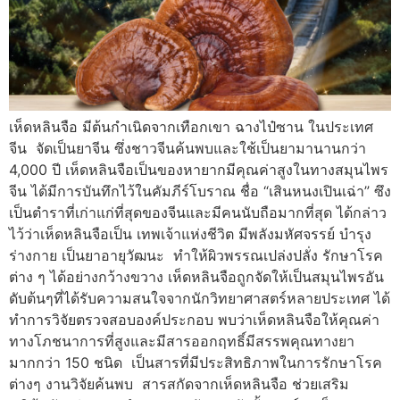
เห็ดหลินจือ มีต้นกำเนิดจากเทือกเขา ฉางไป๋ซาน ในประเทศ
จีน จัดเป็นยาจีน ซึ่งชาวจีนค้นพบและใช้เป็นยามานานกว่า
4,000 ปี เห็ดหลินจือเป็นของหายากมีคุณค่าสูงในทางสมุนไพร
จีน ได้มีการบันทึกไว้ในคัมภีร์โบราณ ชื่อ “เสินหนงเปินเฉ่า” ซึง
เป็นตำราที่เก่าแก่ที่สุดของจีนและมีคนนับถือมากที่สุด ได้กล่าว
ไว้ว่าเห็ดหลินจือเป็น เทพเจ้าแห่งชีวิต มีพลังมหัศจรรย์ บำรุง
ร่างกาย เป็นยาอายุวัฒนะ ทำให้ผิวพรรณเปล่งปลั่ง รักษาโรค
ต่าง ๆ ได้อย่างกว้างขวาง เห็ดหลินจือถูกจัดให้เป็นสมุนไพรอัน
ดับต้นๆที่ได้รับความสนใจจากนักวิทยาศาสตร์หลายประเทศ ได้
ทำการวิจัยตรวจสอบองค์ประกอบ พบว่าเห็ดหลินจือให้คุณค่า
ทางโภชนาการที่สูงและมีสารออกฤทธิ์มีสรรพคุณทางยา
มากกว่า 150 ชนิด เป็นสารที่มีประสิทธิภาพในการรักษาโรค
ต่างๆ งานวิจัยค้นพบ สารสกัดจากเห็ดหลินจือ ช่วยเสริม