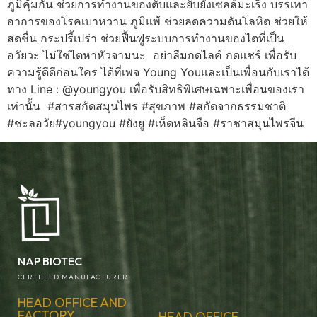
ภูมิคุ้มกัน ช่วยการทำงานของตับและยับยั้งเซลล์มะเร็ง บรรเทา
อาการของโรคเบาหวาน ภูมิแพ้ ช่วยลดความดันโลหิต ช่วยให้
สดชื่น กระปรี้เปร่า ช่วยฟื้นฟูระบบการทำงานของไตที่เป็น
อวัยวะ ไม่ใช่ไตหาหัวจามนะ อย่าลืมกดไลค์ กดแชร์ เพื่อรับ
ความรู้ดีดีก่อนใคร ได้ที่เพจ Young Youและเป็นเพื่อนกับเราได้
ทาง Line : @youngyou เพื่อรับสิทธิพิเศษเฉพาะเพื่อนของเรา
เท่านั้น #สารสกัดสมุนไพร #สุขภาพ #สกัดจากธรรมชาติ
#ชะลอวัย#youngyou #ยังยู #เห็ดหลินจือ #ราชาสมุนไพรจีน
NAP BIOTEC
CERTIFIED MANUFACTURER
HEAD OFFICE AND
FACTORY
HEAD OFFICE