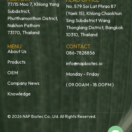
77/15 Moo 7, Khlong Yong
No. 579 Soi Lat Phrao 87
Subdistrict,
(Yaek 15), Khlong Chaokhun
Phutthamonthon District,
Sing Subdistrict Wang
Nakhon Pathom
Thonglang District, Bangkok
73170, Thailand
10310, Thailand
MENU
CONTACT
About Us
086-7828856
Products
info@napbiotec.io
OEM
Monday - Friday
Company News
( 09.00AM - 18.00PM )
Knowledge
© 2026 NAP Biotec Co., Ltd. All Rights Reserved.