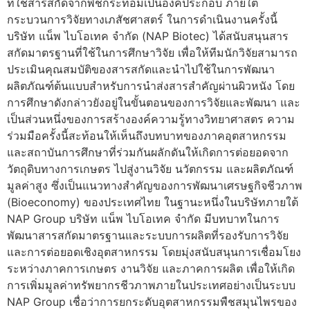
ที่ใช้สารสกัดจากพืชกระท่อมเป็นองค์ประกอบ ภายใต้
กระบวนการวิจัยทางเภสัชศาสตร์ ในการดำเนินงานครั้งนี้
บริษัท แน็พ ไบโอเทค จำกัด (NAP Biotec) ได้สนับสนุนสาร
สกัดมาตรฐานที่ใช้ในการศึกษาวิจัย เพื่อให้ทีมนักวิจัยสามารถ
ประเมินคุณสมบัติของสารสกัดและนำไปใช้ในการพัฒนา
ผลิตภัณฑ์ต้นแบบสำหรับการนำส่งสารสำคัญผ่านผิวหนัง โดย
การศึกษาดังกล่าวยังอยู่ในขั้นตอนของการวิจัยและพัฒนา และ
เป็นส่วนหนึ่งของการสร้างองค์ความรู้ทางวิทยาศาสตร ความ
ร่วมมือครั้งนี้สะท้อนให้เห็นถึงบทบาทของภาคอุตสาหกรรม
และสถาบันการศึกษาที่ร่วมกันผลักดันให้เกิดการต่อยอดจาก
วัตถุดิบทางการเกษตร ไปสู่งานวิจัย นวัตกรรม และผลิตภัณฑ์
มูลค่าสูง ซึ่งเป็นแนวทางสำคัญของการพัฒนาเศรษฐกิจชีวภาพ
(Bioeconomy) ของประเทศไทย ในฐานะหนึ่งในบริษัทภายใต้
NAP Group บริษัท แน็พ ไบโอเทค จำกัด มีบทบาทในการ
พัฒนาสารสกัดมาตรฐานและระบบการผลิตที่รองรับการวิจัย
และการต่อยอดเชิงอุตสาหกรรม โดยมุ่งสนับสนุนการเชื่อมโยง
ระหว่างภาคการเกษตร งานวิจัย และภาคการผลิต เพื่อให้เกิด
การเพิ่มมูลค่าทรัพยากรชีวภาพภายในประเทศอย่างเป็นระบบ
NAP Group เชื่อว่าการยกระดับอุตสาหกรรมพืชสมุนไพรของ