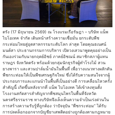
ตรัง (17 มิถุนายน 2569) ณ โรงแรมเรือรัษฎา – บริษัท แน็พ
ไบโอเทค จำกัด เดินหน้าสร้างความเชื่อมั่น ยกระดับพืช
กระท่อมไทยสู่อุตสาหกรรมระดับโลก ล่าสุด โดยคุณธเนศน์
มนต์สา ประธานกรรมการบริหาร เปิดวงเสวนาพูดคุยอย่างเป็น
กันเองร่วมกับนายกฤตย์อิชย์ ภาคย์อิชณน์ สมาชิกสภาผู้แทน
ราษฎร จังหวัดตรัง พร้อมด้วยกลุ่มนักธุรกิจผู้ทำโรงไม้ สวน
ยางพารา และสวนปาล์มน้ำมันในพื้นที่ เพื่อวางแนวทางผลักดัน
พืชกระท่อมให้เป็นพืชเศรษฐกิจใหม่ ซึ่งได้รับความสนใจจากผู้
ประกอบการและแกนนำในพื้นที่เป็นอย่างดี การเคลื่อนไหวครั้ง
สำคัญนี้ เกิดขึ้นหลังจากที่ แน็พ ไบโอเทค ได้เข้าลงทุนตั้ง
โรงงานสกัดสารสำคัญจากพืชสมุนไพรในพื้นที่จังหวัด
นครศรีธรรมราช ทางบริษัทจึงเล็งเห็นความจำเป็นเร่งด่วนใน
การสร้างความรับรู้ที่ถูกต้อง ว่าปัจจุบัน “พืชกระท่อม” ได้รับ
การปลดล็อกออกจากบัญชียาเสพติดอย่างถูกต้องตามกฎหมาย