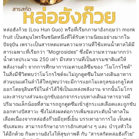
หล่อฮังก้วย (Lou Hun Guo) หรือที่เรียกภาษาอังกฤษว่า monk
fruit เป็นสมุนไพรจีนชนิดหนึ่งที่ได้รับความนิยมอย่างมากใน
ปัจจุบัน เพราะเป็นสารทดแทนความหวานที่ใช้แทนน้ำตาลได้มี
สารเฉพาะที่เรียกว่า “Mogrosides” ซึ่งมีความหวานมากกว่า
น้ำตาลประมาณ 250 เท่า มีรสหวานที่เป็นธรรมชาติแต่ให้
พลังงานต่ำ จากการศึกษาการเมตาบอลิซึมของ “โมโกรไซด์”
ในสิ่งมีชีวิตพบว่าโมโกรไซด์จะไม่ถูกดูดซึมในทางเดินอาหาร
ส่วนบนแต่ในลำไส้ใหญ่พบว่าจะมีการแยกโมเลกุลของกลูโคส
ออกโดยจุลินทรีย์ในลำไส้ใช้เป็นแหล่งพลังงาน จากนั้นโมโกร
และสารบางส่วนจะถูกขับออกจากระบบทางเดินอาหารอาจมี
ปริมาณเล็กน้อยที่สามารถถูกดูดซึมเข้าสู่กระแสเลือดและถูกขับ
ออกทางปัสสาวะ ซึ่งไม่ส่งผลต่อการเพิ่มของระดับน้ำตาลใน
เลือดเนื่องจากหล่อฮังก๊วยมีฤทธิ์เย็น บรรเทาอาการไอ เจ็บคอ
ขับเสมหะ สามารถรักษาอาการอักเสบต่าง ๆ และ บำรุงหัวใจ
ได้อีกด้วย กินหวานยังไงให้สุขภาพดี กับ “สารสกัดหล่อฮังก๊วย”