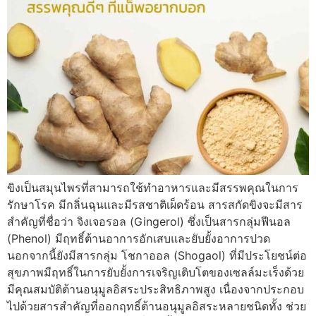
ขิงเป็นสมุนไพรที่สามารถใช้ทำอาหารและมีสรรพคุณในการ
รักษาโรค มีกลิ่นฉุนและมีรสชาติเผ็ดร้อน สารสกัดขิงจะมีสาร
สำคัญที่ชื่อว่า จิงเจอรอล (Gingerol) ซึ่งเป็นสารกลุ่มฟีนอล
(Phenol) มีฤทธิ์ต้านอาการอักเสบและยับยั้งอาการปวด
นอกจากนี้ยังมีสารกลุ่ม โชกาออล (Shogaol) ที่มีประโยชน์ต่อ
สุขภาพมีฤทธิ์ในการยับยั้งการเจริญเติบโตของเซลล์มะเร็งด้วย
มีคุณสมบัติต้านอนุมูลอิสระประสิทธิภาพสูง เนื่องจากประกอบ
ไปด้วยสารสำคัญที่ออกฤทธิ์ต้านอนุมูลอิสระหลายชนิดทั้ง ช่วย