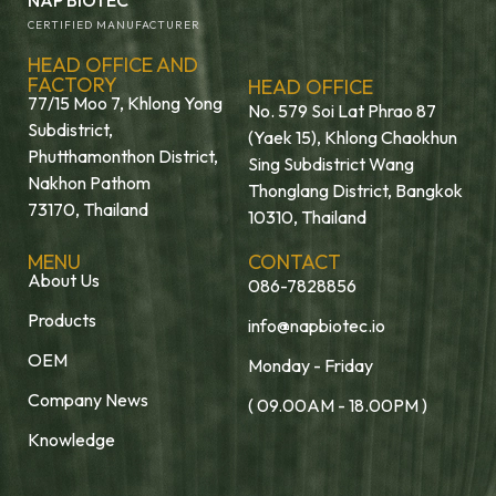
NAP BIOTEC
CERTIFIED MANUFACTURER
HEAD OFFICE AND
FACTORY
HEAD OFFICE
77/15 Moo 7, Khlong Yong
No. 579 Soi Lat Phrao 87
Subdistrict,
(Yaek 15), Khlong Chaokhun
Phutthamonthon District,
Sing Subdistrict Wang
Nakhon Pathom
Thonglang District, Bangkok
73170, Thailand
10310, Thailand
MENU
CONTACT
About Us
086-7828856
Products
info@napbiotec.io
OEM
Monday - Friday
Company News
( 09.00AM - 18.00PM )
Knowledge