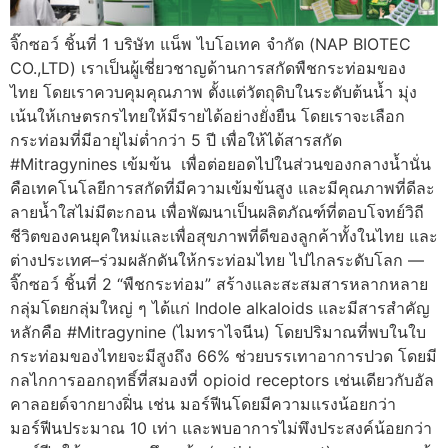
จิ๊กซอว์ ชิ้นที่ 1 บริษัท แน็พ ไบโอเทค จำกัด (NAP BIOTEC
CO.,LTD) เราเป็นผู้เชี่ยวชาญด้านการสกัดพืชกระท่อมของ
ไทย โดยเราควบคุมคุณภาพ ตั้งแต่วัตถุดิบในระดับต้นน้ำ มุ่ง
เน้นให้เกษตรกรไทยให้มีรายได้อย่างยั่งยืน โดยเราจะเลือก
กระท่อมที่มีอายุไม่ต่ำกว่า 5 ปี เพื่อให้ได้สารสกัด
#Mitragynines เข้มข้น เพื่อต่อยอดไปในส่วนของกลางน้ำนั่น
คือเทคโนโลยีการสกัดที่มีความเข้มข้นสูง และมีคุณภาพที่ดีละ
ลายน้ำใสไม่มีตะกอน เพื่อพัฒนาเป็นผลิตภัณฑ์ที่ตอบโจทย์วิถี
ชีวิตของคนยุคใหม่และเพื่อสุขภาพที่ดีของลูกค้าทั้งในไทย และ
ต่างประเทศ–ร่วมผลักดันให้กระท่อมไทย ไปไกลระดับโลก —
จิ๊กซอว์ ชิ้นที่ 2 “พืชกระท่อม” สร้างและสะสมสารหลากหลาย
กลุ่มโดยกลุ่มใหญ่ ๆ ได้แก่ Indole alkaloids และมีสารสำคัญ
หลักคือ #Mitragynine (ไมทราไจนีน) โดยปริมาณที่พบในใบ
กระท่อมของไทยจะมีสูงถึง 66% ช่วยบรรเทาอาการปวด โดยมี
กลไกการออกฤทธิ์ที่สมองที่ opioid receptors เช่นเดียวกับอัล
คาลอยด์จากยางฝิ่น เช่น มอร์ฟีนโดยมีความแรงน้อยกว่า
มอร์ฟีนประมาณ 10 เท่า และพบอาการไม่พึงประสงค์น้อยกว่า