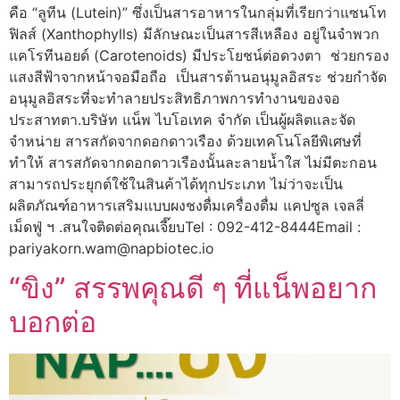
คือ “ลูทีน (Lutein)” ซึ่งเป็นสารอาหารในกลุ่มที่เรียกว่าแซนโท
ฟิลส์ (Xanthophylls) มีลักษณะเป็นสารสีเหลือง อยู่ในจำพวก
แคโรทีนอยด์ (Carotenoids) มีประโยชน์ต่อดวงตา ช่วยกรอง
แสงสีฟ้าจากหน้าจอมือถือ เป็นสารต้านอนุมูลอิสระ ช่วยกำจัด
อนุมูลอิสระที่จะทำลายประสิทธิภาพการทำงานของจอ
ประสาทตา.บริษัท แน็พ ไบโอเทค จำกัด เป็นผู้ผลิตและจัด
จำหน่าย สารสกัดจากดอกดาวเรือง ด้วยเทคโนโลยีพิเศษที่
ทำให้ สารสกัดจากดอกดาวเรืองนั้นละลายน้ำใส ไม่มีตะกอน
สามารถประยุกต์ใช้ในสินค้าได้ทุกประเภท ไม่ว่าจะเป็น
ผลิตภัณฑ์อาหารเสริมแบบผงชงดื่มเครื่องดื่ม แคปซูล เจลลี่
เม็ดฟู่ ฯ .สนใจติดต่อคุณเจี๊ยบTel : 092-412-8444Email :
pariyakorn.wam@napbiotec.io
“ขิง” สรรพคุณดี ๆ ที่แน็พอยาก
บอกต่อ