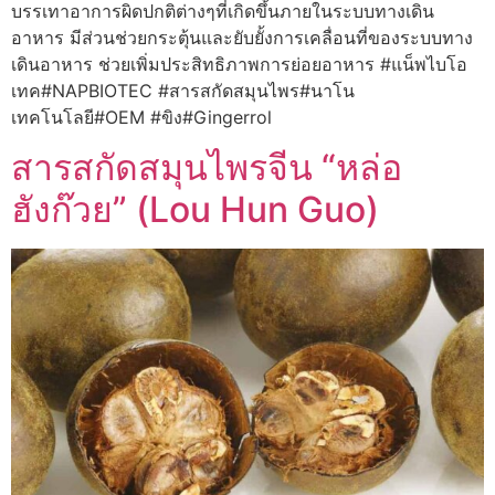
บรรเทาอาการผิดปกติต่างๆที่เกิดขึ้นภายในระบบทางเดิน
อาหาร มีส่วนช่วยกระตุ้นและยับยั้งการเคลื่อนที่ของระบบทาง
เดินอาหาร ช่วยเพิ่มประสิทธิภาพการย่อยอาหาร #แน็พไบโอ
เทค#NAPBIOTEC #สารสกัดสมุนไพร#นาโน
เทคโนโลยี#OEM #ขิง#Gingerrol
สารสกัดสมุนไพรจีน “หล่อ
ฮังก๊วย” (Lou Hun Guo)