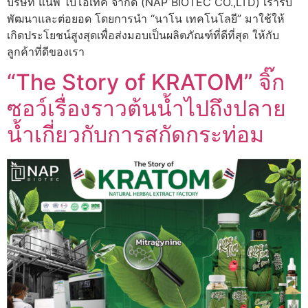
บริษัท แน็พ ไบโอเทค จำกัด (NAP BIOTEC CO.,LTD) เรารับ
พัฒนาและต่อยอด โดยการนำ “นาโน เทคโนโลยี” มาใช้ให้
เกิดประโยชน์สูงสุดเพื่อส่งมอบเป็นผลิตภัณฑ์ที่ดีที่สุด ให้กับ
ลูกค้าที่ดีของเรา
“The Story of KRATOM” จิ๊ก
ซอว์เรื่องราวต้นน้ำไปถึงปลาย
น้ำเกี่ยวกับการสกัดกระท่อม