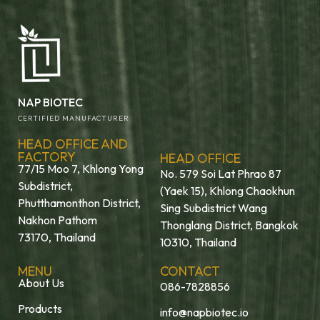
NAP BIOTEC
CERTIFIED MANUFACTURER
HEAD OFFICE AND
FACTORY
HEAD OFFICE
77/15 Moo 7, Khlong Yong
No. 579 Soi Lat Phrao 87
Subdistrict,
(Yaek 15), Khlong Chaokhun
Phutthamonthon District,
Sing Subdistrict Wang
Nakhon Pathom
Thonglang District, Bangkok
73170, Thailand
10310, Thailand
MENU
CONTACT
About Us
086-7828856
Products
info@napbiotec.io