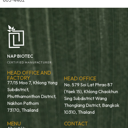
605-4462
NAP BIOTEC
CERTIFIED MANUFACTURER
HEAD OFFICE AND
FACTORY
HEAD OFFICE
77/15 Moo 7, Khlong Yong
No. 579 Soi Lat Phrao 87
Subdistrict,
(Yaek 15), Khlong Chaokhun
Phutthamonthon District,
Sing Subdistrict Wang
Nakhon Pathom
Thonglang District, Bangkok
73170, Thailand
10310, Thailand
MENU
CONTACT