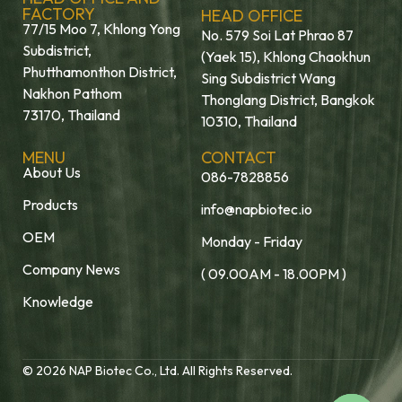
FACTORY
HEAD OFFICE
77/15 Moo 7, Khlong Yong
No. 579 Soi Lat Phrao 87
Subdistrict,
(Yaek 15), Khlong Chaokhun
Phutthamonthon District,
Sing Subdistrict Wang
Nakhon Pathom
Thonglang District, Bangkok
73170, Thailand
10310, Thailand
MENU
CONTACT
About Us
086-7828856
Products
info@napbiotec.io
OEM
Monday - Friday
Company News
( 09.00AM - 18.00PM )
Knowledge
© 2026 NAP Biotec Co., Ltd. All Rights Reserved.