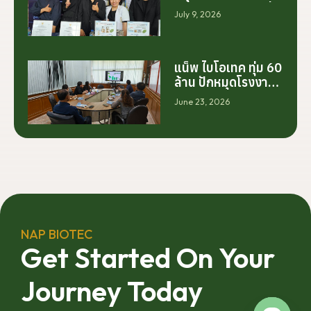
ประเทศไทย ไม่ได้เริ่ม
July 9, 2026
ต้นจากการสร้าง
โรงงานเพียงอย่าง
เดียว แต่เริ่มต้นจาก
การสร้างระบบความ
แน็พ ไบโอเทค ทุ่ม 60
ร่วมมือระหว่างนัก
ล้าน ปักหมุดโรงงาน
วิจัย มหาวิทยาลัย
นครศรีฯ จับมือ
June 23, 2026
ภาคอุตสาหกรรม
มทร.ศรีวิชัย ยกระดับ
และเกษตรกร เพื่อให้
กระท่อมต้นน้ำ รับซื้อ
ผลงานวิจัยสามารถ
วันละ 17.5 ตัน
ต่อยอดไปสู่การใช้
ประโยชน์เชิง
อุตสาหกรรมได้อย่าง
เป็นรูปธรรม เราเชื่อ
ว่าความร่วมมือ
ลักษณะนี้คือรากฐาน
NAP BIOTEC
สำคัญของการยก
Get Started On Your
ระดับอุตสาหกรรมพืช
สมุนไพรไทยในระยะ
Journey Today
ยาว”