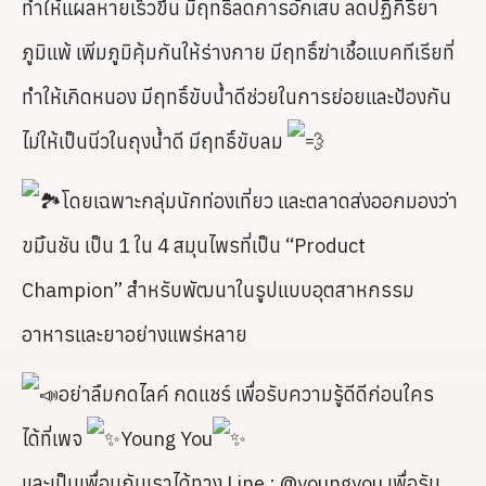
ทำให้แผลหายเร็วขึ้น มีฤทธิ์ลดการอักเสบ ลดปฏิกิริยา
ภูมิแพ้ เพิ่มภูมิคุ้มกันให้ร่างกาย มีฤทธิ์ฆ่าเชื้อแบคทีเรียที่
ทำให้เกิดหนอง มีฤทธิ์ขับน้ำดีช่วยในการย่อยและป้องกัน
ไม่ให้เป็นนิ่วในถุงน้ำดี มีฤทธิ์ขับลม
โดยเฉพาะกลุ่มนักท่องเที่ยว และตลาดส่งออกมองว่า
ขมิ้นชัน เป็น 1 ใน 4 สมุนไพรที่เป็น “Product
Champion” สำหรับพัฒนาในรูปแบบอุตสาหกรรม
อาหารและยาอย่างแพร่หลาย
อย่าลืมกดไลค์ กดแชร์ เพื่อรับความรู้ดีดีก่อนใคร
ได้ที่เพจ
Young You
และเป็นเพื่อนกับเราได้ทาง Line : @youngyou เพื่อรับ