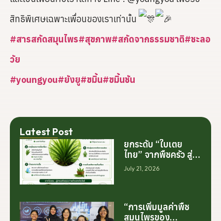
สิทธิพิเศษเฉพาะเพื่อนของเราเท่านั้น
#สารสกัดสมุนไพร
#สุขภาพ
#สกัดจากธรรมชาติ
#ชะลอ
วัย
#youngyou
#ยังยู
#ขมิ้น
#ขมิ้นชัน
Latest Post
ยกระดับ “ใบเตย
ไทย” จากพืชครัว สู่
สารสกัดมูลค่าสูง
July 21, 2026
ระดับโลก
“การเพิ่มมูลค่าพืช
สมุนไพรของ