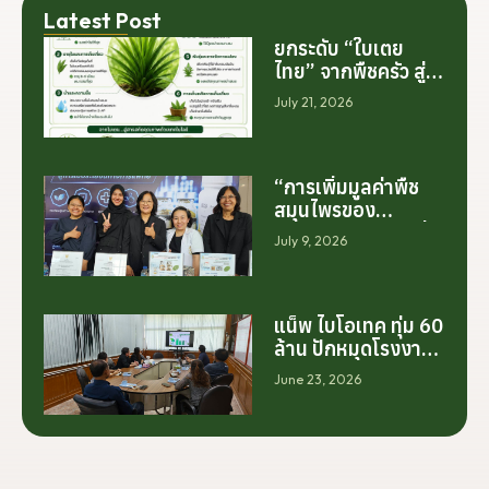
Latest Post
ยกระดับ “ใบเตย
ไทย” จากพืชครัว สู่
สารสกัดมูลค่าสูง
July 21, 2026
ระดับโลก
“การเพิ่มมูลค่าพืช
สมุนไพรของ
ประเทศไทย ไม่ได้เริ่ม
July 9, 2026
ต้นจากการสร้าง
โรงงานเพียงอย่าง
เดียว แต่เริ่มต้นจาก
การสร้างระบบความ
แน็พ ไบโอเทค ทุ่ม 60
ร่วมมือระหว่างนัก
ล้าน ปักหมุดโรงงาน
วิจัย มหาวิทยาลัย
นครศรีฯ จับมือ
June 23, 2026
ภาคอุตสาหกรรม
มทร.ศรีวิชัย ยกระดับ
และเกษตรกร เพื่อให้
กระท่อมต้นน้ำ รับซื้อ
ผลงานวิจัยสามารถ
วันละ 17.5 ตัน
ต่อยอดไปสู่การใช้
ประโยชน์เชิง