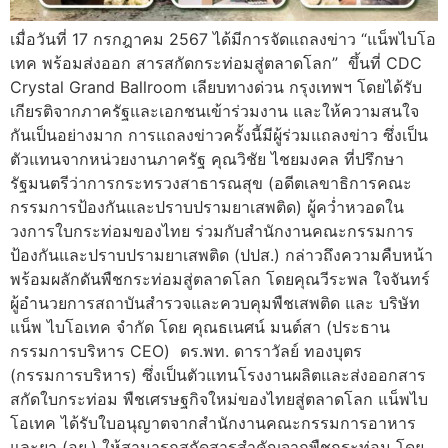
เมื่อวันที่ 17 กรกฎาคม 2567 ได้มีการจัดแถลงข่าว “แน็พไบโอ
เทค พร้อมส่งออก สารสกัดกระท่อมสู่ตลาดโลก” ขึ้นที่ CDC
Crystal Grand Ballroom เลียบทางด่วน กรุงเทพฯ โดยได้รับ
เกียรติจากภาครัฐและเอกชนเข้าร่วมงาน และให้ความสนใจ
กันเป็นอย่างมาก การแถลงข่าวครั้งนี้มีผู้ร่วมแถลงข่าว ซึ่งเป็น
ตัวแทนจากหน่วยงานภาครัฐ คุณวิชัย ไชยมงคล ที่ปรึกษา
รัฐมนตรีว่าการกระทรวงสาธารณสุข (อดีตเลขาธิการคณะ
กรรมการป้องกันและปราบปรามยาเสพติด) ผู้คว่ำหวอดใน
วงการใบกระท่อมของไทย ร่วมกับสำนักงานคณะกรรมการ
ป้องกันและปราบปรามยาเสพติด (ปปส.) กล่าวถึงความคืบหน้า
พร้อมผลักดันพืชกระท่อมสู่ตลาดโลก โดยคุณวีระพล ใจจันทร์
ผู้อำนวยการสถาบันสำรวจและควบคุมพืชเสพติด และ บริษัท
แน็พ ไบโอเทค จำกัด โดย คุณธเนศน์ มนต์สา (ประธาน
กรรมการบริหาร CEO) ดร.พท. ดาราวัลย์ ทองบุตร
(กรรมการบริหาร) ซึ่งเป็นตัวแทนโรงงานผลิตและส่งออกสาร
สกัดใบกระท่อม พืชเศรษฐกิจใหม่ของไทยสู่ตลาดโลก แน็พไบ
โอเทค ได้รับใบอนุญาตจากสำนักงานคณะกรรมการอาหาร
และยา (อย.) ให้สามารถสกัดสารสำคัญจากพืชกระท่อม โดย