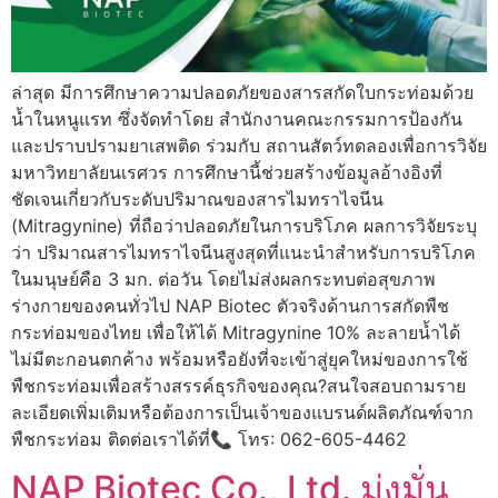
ล่าสุด มีการศึกษาความปลอดภัยของสารสกัดใบกระท่อมด้วย
น้ำในหนูแรท ซึ่งจัดทำโดย สำนักงานคณะกรรมการป้องกัน
และปราบปรามยาเสพติด ร่วมกับ สถานสัตว์ทดลองเพื่อการวิจัย
มหาวิทยาลัยนเรศวร การศึกษานี้ช่วยสร้างข้อมูลอ้างอิงที่
ชัดเจนเกี่ยวกับระดับปริมาณของสารไมทราไจนีน
(Mitragynine) ที่ถือว่าปลอดภัยในการบริโภค ผลการวิจัยระบุ
ว่า ปริมาณสารไมทราไจนีนสูงสุดที่แนะนำสำหรับการบริโภค
ในมนุษย์คือ 3 มก. ต่อวัน โดยไม่ส่งผลกระทบต่อสุขภาพ
ร่างกายของคนทั่วไป NAP Biotec ตัวจริงด้านการสกัดพืช
กระท่อมของไทย เพื่อให้ได้ Mitragynine 10% ละลายน้ำได้
ไม่มีตะกอนตกค้าง พร้อมหรือยังที่จะเข้าสู่ยุคใหม่ของการใช้
พืชกระท่อมเพื่อสร้างสรรค์ธุรกิจของคุณ?สนใจสอบถามราย
ละเอียดเพิ่มเติมหรือต้องการเป็นเจ้าของแบรนด์ผลิตภัณฑ์จาก
พืชกระท่อม ติดต่อเราได้ที่📞 โทร: 062-605-4462
NAP Biotec Co., Ltd. มุ่งมั่น