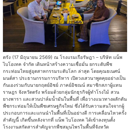
ตรัง (17 มิถุนายน 2569) ณ โรงแรมเรือรัษฎา – บริษัท แน็พ
ไบโอเทค จำกัด เดินหน้าสร้างความเชื่อมั่น ยกระดับพืช
กระท่อมไทยสู่อุตสาหกรรมระดับโลก ล่าสุด โดยคุณธเนศน์
มนต์สา ประธานกรรมการบริหาร เปิดวงเสวนาพูดคุยอย่างเป็น
กันเองร่วมกับนายกฤตย์อิชย์ ภาคย์อิชณน์ สมาชิกสภาผู้แทน
ราษฎร จังหวัดตรัง พร้อมด้วยกลุ่มนักธุรกิจผู้ทำโรงไม้ สวน
ยางพารา และสวนปาล์มน้ำมันในพื้นที่ เพื่อวางแนวทางผลักดัน
พืชกระท่อมให้เป็นพืชเศรษฐกิจใหม่ ซึ่งได้รับความสนใจจากผู้
ประกอบการและแกนนำในพื้นที่เป็นอย่างดี การเคลื่อนไหวครั้ง
สำคัญนี้ เกิดขึ้นหลังจากที่ แน็พ ไบโอเทค ได้เข้าลงทุนตั้ง
โรงงานสกัดสารสำคัญจากพืชสมุนไพรในพื้นที่จังหวัด