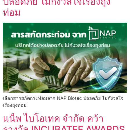
ปลอดภัย ไม่กังวลใจเรื่องถุง
ท่อม
เลือกสารสกัดกระท่อมจาก NAP Biotec ปลอดภัย ไม่กังวลใจ
เรื่องถุงท่อม
แน็พ ไบโอเทค จำกัด คว้า
รางวัล INCUBATEE AWARDS