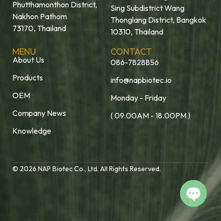
Phutthamonthon District,
Sing Subdistrict Wang
Nakhon Pathom
Thonglang District, Bangkok
73170, Thailand
10310, Thailand
MENU
CONTACT
About Us
086-7828856
Products
info@napbiotec.io
OEM
Monday - Friday
Company News
( 09.00AM - 18.00PM )
Knowledge
© 2026 NAP Biotec Co., Ltd. All Rights Reserved.
Open c