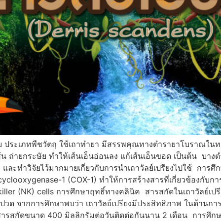
ไทย ประเภทพืชวัตถุ ใช้เถาทำยา มีสรรพคุณทางตำรายาโบราณในทาง
้น ถ่ายกระษัย ทำให้เส้นเอ็นอ่อนลง แก้เส้นเอ็นขอด เป็นต้น บางตำร
ละทำวิจัยไว้มากมายเกี่ยวกับการนำเถาวัลย์เปรียงไปใช้ การศึกษ
ซม์ cyclooxygenase-1 (COX-1) ทำให้การสร้างสารที่เกี่ยวข้องกั
iller (NK) cells การศึกษาฤทธิ์ทางคลินิค สารสกัดในเถาวัลย์เปรี
รแก้ปวด จากการศึกษาพบว่า เถาวัลย์เปรียงมีประสิทธิภาพ ในด้าน
ารสกัดขนาด 400 มิลลิกรัมต่อวันติดต่อกันนาน 2 เดือน การศึกษาทา