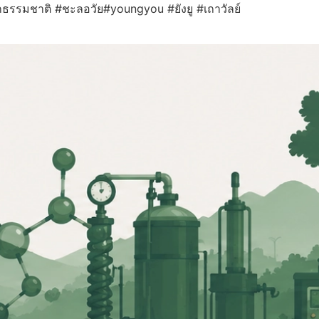
ธรรมชาติ #ชะลอวัย#youngyou #ยังยู #เถาวัลย์