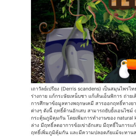
เถาวัลย์เปรียง (Derris scandens) เป็นสมุนไพร
ร่างกาย แก้กระษัยเหน็บชา แก้เส้นเอ็นพิการ ถ่ายเส
การศึกษาข้อมูลทางพฤกษเคมี สารออกฤทธิ์ทางยา แ
ต่างๆ ดังนี้ ฤทธิ์ต้านอักเสบ สามารถยับยั้งเอนไ
กระตุ้นภูมิคุมกัน โดยเพิ่มการทำงานของ natural k
ล่าง มีฤทธิ์ลดอาการข้อเข่าอักเสบ มีฤทธิ์ในกา
ฤทธิ์เพิ่มภูมิคุ้มกัน และมีความปลอดภัยแม้จะทานส