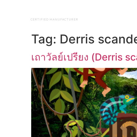
NAP BIOTEC
HOME
ABO
CERTIFIED MANUFACTURER
Tag:
Derris scand
เถาวัลย์เปรียง (Derris 