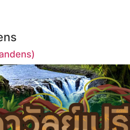
UT US
OEM SERVICE
PRODUCTS
BLOG
ens
scandens)