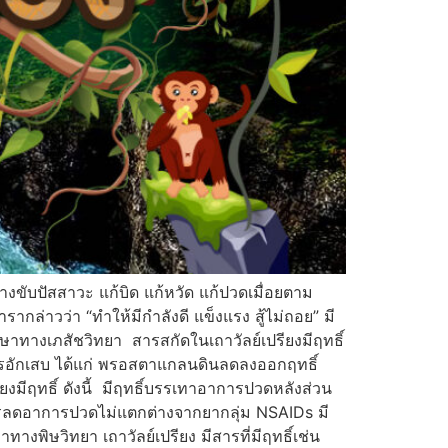
ขับปัสสาวะ แก้บิด แก้หวัด แก้ปวดเมื่อยตาม
ากล่าวว่า “ทำให้มีกำลังดี แข็งแรง สู้ไม่ถอย” มี
าทางเภสัชวิทยา สารสกัดในเถาวัลย์เปรียงมีฤทธิ์
บการอักเสบ ได้แก่ พรอสตาแกลนดินลดลงออกฤทธิ์
ยงมีฤทธิ์ ดังนี้ มีฤทธิ์บรรเทาอาการปวดหลังส่วน
การลดอาการปวดไม่แตกต่างจากยากลุ่ม NSAIDs มี
งพิษวิทยา เถาวัลย์เปรียง มีสารที่มีฤทธิ์เช่น