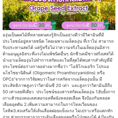
องุ่นเป็นผลไม้ที่หลายคนคงรู้จักเป็นอย่างดีว่ามีวิตามินที่มี
ประโยชน์อยู่หลายชนิด โดยเฉพาะเมล็ดองุ่น ที่เราไม่ สามารถ
รับประทานสดได้ แต่รู้หรือไม่ว่าความจริงในเมล็ดองุ่นมีสาร
ต้านอนุมูลอิสระที่แรงไม่แพ้ชนิดอื่นๆ นักชีวเคมีชาวฝรั่งเศสได้
นำเอาเมล็ดองุ่นไปทำการสกัดและในที่สุดได้พบสารสำคัญที่มี
ประโยชน์ต่อร่างกายอย่างมากชื่อว่า “โอลิโกเมอริก โปรแอ
นโธไซยานิดินส์ (Oligomeric Proanthocyanidins) หรือ
OPCs”จากการวิจัยพบว่าในสารสกัดจากเมล็ดองุ่นนั้น มี
ประสิทธิภาพสูงกว่าวิตามินซี 20 เท่า และสูงกว่าวิตามินอีถึง
50 เท่าเลยทีเดียว ประโยชน์ของสารสกัดเมล็ดองุ่น 1.ยับยั้งการ
เกาะตัวของคอเลสเตอรอลที่ผนังหลอดเลือด จึงป้องกันหลอด
เลือดอุดตัน 2.เพิ่มความสามารถในการไหลเวียนของ
โลหิต3.ส่งเสริมให้เส้นเลือดฝอยแข็งแรง ไม่เปราะหรือแตกหัก
ง่าย ช่วยบรรเทาอาการเส้นเลือดขอดหรือโป่งพองได้ 4.ป้องกัน