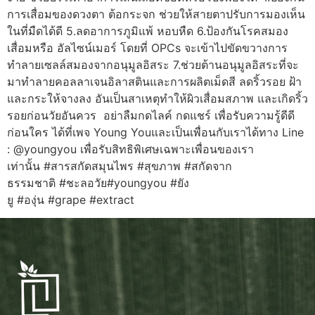
การเสื่อมของดวงตา ต้อกระจก ช่วยให้สายตาปรับการมองเห็น
ในที่มืดได้ดี 5.ลดอาการภูมิแพ้ หอบหืด 6.ป้องกันโรคสมอง
เสื่อมหรือ อัลไซน์เมอร์ โดยที่ OPCs จะเข้าไปขัดขวางการ
ทำลายเซลล์สมองจากอนุมูลอิสระ 7.ช่วยต้านอนุมูลอิสระที่จะ
มาทำลายคอลลาเจนอิลาสตินและการผลิตเม็ดสี ลดริ้วรอย ฝ้า
และกระให้จางลง อันเป็นสาเหตุทำให้ผิวเสื่อมสภาพ และเกิดริ้ว
รอยก่อนวัยอันควร อย่าลืมกดไลค์ กดแชร์ เพื่อรับความรู้ดีดี
ก่อนใคร ได้ที่เพจ Young Youและเป็นเพื่อนกับเราได้ทาง Line
: @youngyou เพื่อรับสิทธิพิเศษเฉพาะเพื่อนของเรา
เท่านั้น #สารสกัดสมุนไพร #สุขภาพ #สกัดจาก
ธรรมชาติ #ชะลอวัย#youngyou #ยัง
ยู #องุ่น #grape #extract