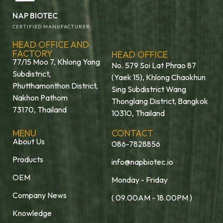
NAP BIOTEC
CERTIFIED MANUFACTURER
HEAD OFFICE AND
FACTORY
HEAD OFFICE
77/15 Moo 7, Khlong Yong
No. 579 Soi Lat Phrao 87
Subdistrict,
(Yaek 15), Khlong Chaokhun
Phutthamonthon District,
Sing Subdistrict Wang
Nakhon Pathom
Thonglang District, Bangkok
73170, Thailand
10310, Thailand
MENU
CONTACT
About Us
086-7828856
Products
info@napbiotec.io
OEM
Monday - Friday
Company News
( 09.00AM - 18.00PM )
Knowledge