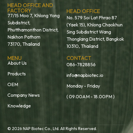
HEAD OFFICE AND
FACTORY
HEAD OFFICE
77/15 Moo 7, Khlong Yong
No. 579 Soi Lat Phrao 87
Subdistrict,
(Yaek 15), Khlong Chaokhun
Phutthamonthon District,
Sing Subdistrict Wang
Nakhon Pathom
Thonglang District, Bangkok
73170, Thailand
10310, Thailand
MENU
CONTACT
About Us
086-7828856
Products
info@napbiotec.io
OEM
Monday - Friday
Company News
( 09.00AM - 18.00PM )
Knowledge
© 2026 NAP Biotec Co., Ltd. All Rights Reserved.