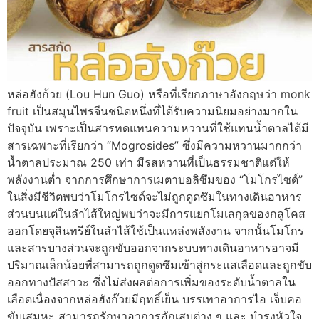
หล่อฮังก้วย (Lou Hun Guo) หรือที่เรียกภาษาอังกฤษว่า monk
fruit เป็นสมุนไพรจีนชนิดหนึ่งที่ได้รับความนิยมอย่างมากใน
ปัจจุบัน เพราะเป็นสารทดแทนความหวานที่ใช้แทนน้ำตาลได้มี
สารเฉพาะที่เรียกว่า “Mogrosides” ซึ่งมีความหวานมากกว่า
น้ำตาลประมาณ 250 เท่า มีรสหวานที่เป็นธรรมชาติแต่ให้
พลังงานต่ำ จากการศึกษาการเมตาบอลิซึมของ “โมโกรไซด์”
ในสิ่งมีชีวิตพบว่าโมโกรไซด์จะไม่ถูกดูดซึมในทางเดินอาหาร
ส่วนบนแต่ในลำไส้ใหญ่พบว่าจะมีการแยกโมเลกุลของกลูโคส
ออกโดยจุลินทรีย์ในลำไส้ใช้เป็นแหล่งพลังงาน จากนั้นโมโกร
และสารบางส่วนจะถูกขับออกจากระบบทางเดินอาหารอาจมี
ปริมาณเล็กน้อยที่สามารถถูกดูดซึมเข้าสู่กระแสเลือดและถูกขับ
ออกทางปัสสาวะ ซึ่งไม่ส่งผลต่อการเพิ่มของระดับน้ำตาลใน
เลือดเนื่องจากหล่อฮังก๊วยมีฤทธิ์เย็น บรรเทาอาการไอ เจ็บคอ
ขับเสมหะ สามารถรักษาอาการอักเสบต่าง ๆ และ บำรุงหัวใจ