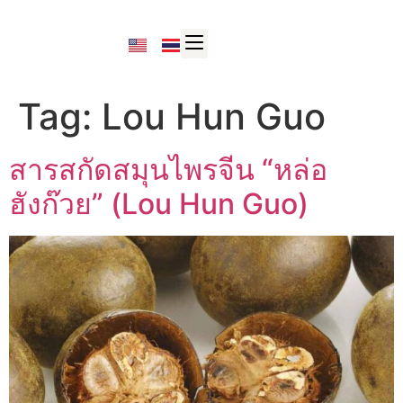
Tag:
Lou Hun Guo
สารสกัดสมุนไพรจีน “หล่อ
ฮังก๊วย” (Lou Hun Guo)