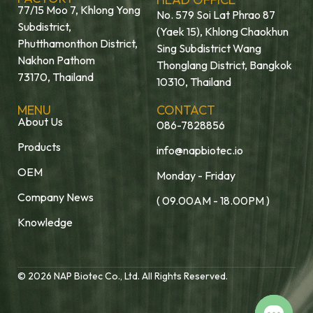
77/15 Moo 7, Khlong Yong
No. 579 Soi Lat Phrao 87
Subdistrict,
(Yaek 15), Khlong Chaokhun
Phutthamonthon District,
Sing Subdistrict Wang
Nakhon Pathom
Thonglang District, Bangkok
73170, Thailand
10310, Thailand
MENU
CONTACT
About Us
086-7828856
Products
info@napbiotec.io
OEM
Monday - Friday
Company News
( 09.00AM - 18.00PM )
Knowledge
© 2026 NAP Biotec Co., Ltd. All Rights Reserved.