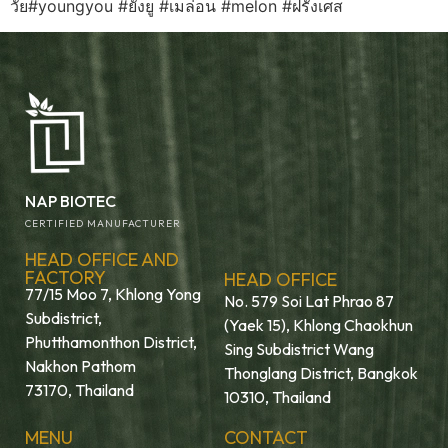
วัย#youngyou #ยังยู #เมล่อน #melon #ฝรั่งเศส
NAP BIOTEC
CERTIFIED MANUFACTURER
HEAD OFFICE AND
FACTORY
HEAD OFFICE
77/15 Moo 7, Khlong Yong
No. 579 Soi Lat Phrao 87
Subdistrict,
(Yaek 15), Khlong Chaokhun
Phutthamonthon District,
Sing Subdistrict Wang
Nakhon Pathom
Thonglang District, Bangkok
73170, Thailand
10310, Thailand
MENU
CONTACT