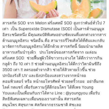
สารสกัด SOD จาก Melon ฝรั่งเศสมี SOD สูงกว่าพันธ์ทั่วไป 7
เท่า เป็น Superoxide Dismutase (SOD) เป็นสารต้านอนุมูล
อิสระชนิดหนึ่ง มีคุณสมบัติพิเศษอย่างชัดเจนที่แตกต่างจากสาร
ต้านอนุมูลอิสระ ชนิดอื่น คือ สามารถรีไซเคิลได้ที่ตับและกลับ
มาจัดการกับอนุมูลอิสระได้อีกด้วย สารสกัดนี้ นิยมนำมาผลิต
อาหารเสริมบำรุงผิว ประโยชน์ของสารสกัดจาก เมล่อน
ฝรั่งเศส SOD ช่วยฟื้นฟูผิวให้ขาวกระจ่างใส ได้ดีกว่าการกิน
กลูต้า ถึง 10 เท่า !! ช่วยต้านอนุมูลอิสระได้ดีกว่าวิตามินซีถึง
3500 เท่า !! ลดรอยดำจากสิว ช่วยให้สิวหายเร็วขึ้น ช่วย
ปกป้องรังสี UV และยังปกป้องแสงสว่างจากหน้าจอ
คอมพิวเตอร์ หรือ หน้าจอโทรศัพท์ ช่วยลดริ้วรอย อย่าลืมกด
ไลค์ กดแชร์ เพื่อรับความรู้ดีดีก่อนใคร ได้ที่เพจ Young
Youและเป็นเพื่อนกับเราได้ทาง Line : @youngyou เพื่อรับ
สิทธิพิเศษเฉพาะเพื่อนของเราเท่านั้น #สารสกัด
สมุนไพร #สุขภาพ #สกัดจากธรรมชาติ #ชะลอ