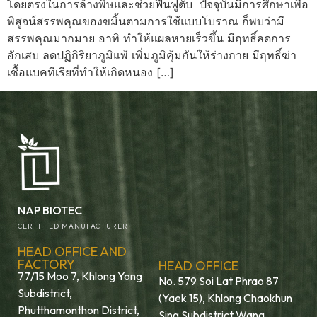
โดยตรงในการล้างพิษและช่วยฟื้นฟูตับ ปัจจุบันมีการศึกษาเพื่อ
พิสูจน์สรรพคุณของขมิ้นตามการใช้แบบโบราณ ก็พบว่ามี
สรรพคุณมากมาย อาทิ ทำให้แผลหายเร็วขึ้น มีฤทธิ์ลดการ
อักเสบ ลดปฏิกิริยาภูมิแพ้ เพิ่มภูมิคุ้มกันให้ร่างกาย มีฤทธิ์ฆ่า
เชื้อแบคทีเรียที่ทำให้เกิดหนอง […]
NAP BIOTEC
CERTIFIED MANUFACTURER
HEAD OFFICE AND
FACTORY
HEAD OFFICE
77/15 Moo 7, Khlong Yong
No. 579 Soi Lat Phrao 87
Subdistrict,
(Yaek 15), Khlong Chaokhun
Phutthamonthon District,
Sing Subdistrict Wang