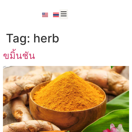
Tag:
herb
ขมิ้นชัน