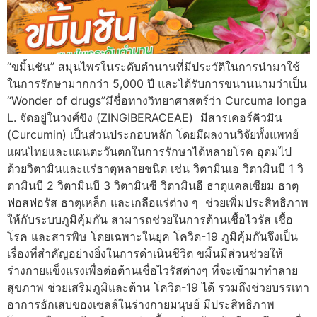
“ขมิ้นชัน” สมุนไพรในระดับตำนานที่มีประวัติในการนำมาใช้
ในการรักษามากกว่า 5,000 ปี และได้รับการขนานนามว่าเป็น
“Wonder of drugs”มีชื่อทางวิทยาศาสตร์ว่า Curcuma longa
L. จัดอยู่ในวงศ์ขิง (ZINGIBERACEAE) มีสารเคอร์คิวมิน
(Curcumin) เป็นส่วนประกอบหลัก โดยมีผลงานวิจัยทั้งแพทย์
แผนไทยและแผนตะวันตกในการรักษาได้หลายโรค อุดมไป
ด้วยวิตามินและแร่ธาตุหลายชนิด เช่น วิตามินเอ วิตามินบี 1 วิ
ตามินบี 2 วิตามินบี 3 วิตามินซี วิตามินอี ธาตุแคลเซียม ธาตุ
ฟอสฟอรัส ธาตุเหล็ก และเกลือแร่ต่าง ๆ ช่วยเพิ่มประสิทธิภาพ
ให้กับระบบภูมิคุ้มกัน สามารถช่วยในการต้านเชื้อไวรัส เชื้อ
โรค และสารพิษ โดยเฉพาะในยุค โควิด-19 ภูมิคุ้มกันจึงเป็น
เรื่องที่สำคัญอย่างยิ่งในการดำเนินชีวิต ขมิ้นมีส่วนช่วยให้
ร่างกายแข็งแรงเพื่อต่อต้านเชื่อไวรัสต่างๆ ที่จะเข้ามาทำลาย
สุขภาพ ช่วยเสริมภูมิและต้าน โควิด-19 ได้ รวมถึงช่วยบรรเทา
อาการอักเสบของเซลล์ในร่างกายมนุษย์ มีประสิทธิภาพ